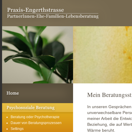
Praxis Engerthstrasse
PartnerInnen-Ehe-Familien-Lebensberatung Mag. Sy
Mein Beratungsst
Willkommen in der Praxis
In unseren Gesprächen 
Engerthstrasse
unverwechselbare Perso
Psychosoziale Beratung
Beratung oder Psychotherapie
meiner Arbeit die Entwi
Dauer von Beratungsprozessen
Beziehung, die auf Wer
Settings
Wärme beruht.