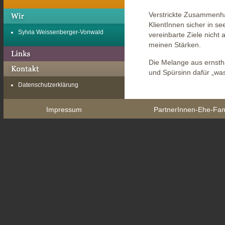
Verstrickte Zusammenhä
KlientInnen sicher in se
Über mich und unsere Geschichte
Sylvia Weissenberger-Vonwald
vereinbarte Ziele nicht 
meinen Stärken.
Die Melange aus ernsth
Links
und Spürsinn dafür „was
Kontakt
Datenschutzerklärung
Impressum
PartnerInnen-Ehe-Fam